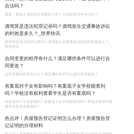
2023-05-04
合法吗？
不还贷款房子会被拍卖吗现在 房屋贷款还不起的诉
聚焦：集体土地租赁合同最长几年？土地租赁50年合法吗？
讼时效是多长时间？
酒驾算是违法犯罪记录吗？酒驾发生交通事故诉讼
2023-05-04
的时效是多久？_世界快讯
房屋有贷款可以出卖吗条件有哪些 房屋贷款还不起
酒驾算是违法犯罪记录吗？酒驾发生交通事故诉讼的时效是多久？_
世界快讯
的诉讼时效是多久？
2023-05-04
合同变更的程序有什么？满足哪些条件可以进行合
同更改？
不还贷款房子会被拍卖吗 房屋有贷款可以出卖吗？
合同变更的程序有什么？满足哪些条件可以进行合同更改？
2023-05-04
有案底对子女有影响吗？有案底子女学校能查到
吗？学校没有权利查看学生是否有案底吗？
有案底对子女有影响吗？有案底子女学校能查到吗？学校没有权利查
看学生是否有案底吗？
热点评！房屋预告登记证明怎么办理？房屋预告登
记证明的办理材料