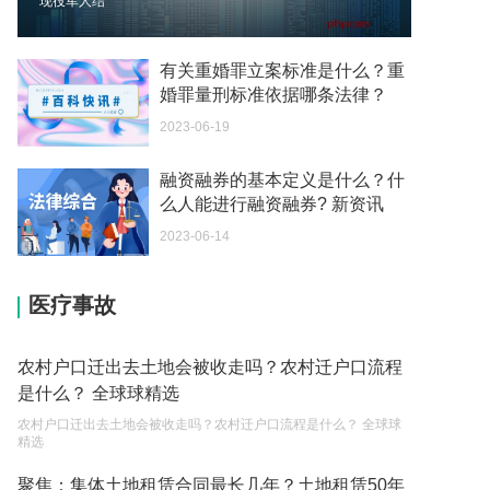
现役军人结
2023-05-04
个体营业执照注销要交税吗 营业执照下来的当月就
有关重婚罪立案标准是什么？重
要申报纳税吗？
婚罪量刑标准依据哪条法律？
2023-05-04
2023-06-19
税款滞纳金所得税可以扣除吗为什么 个人所得税有
融资融券的基本定义是什么？什
滞纳金吗？
么人能进行融资融券? 新资讯
2023-05-04
2023-06-14
税务滞纳金一般是怎么计算 个人所得税有滞纳金
吗？
医疗事故
2023-05-04
税款滞纳金所得税可以扣除吗 税务滞纳金如何计
农村户口迁出去土地会被收走吗？农村迁户口流程
算？
是什么？ 全球球精选
2023-05-04
农村户口迁出去土地会被收走吗？农村迁户口流程是什么？ 全球球
精选
小微企业需要缴纳哪些税费 如何申请小额贷款？
聚焦：集体土地租赁合同最长几年？土地租赁50年