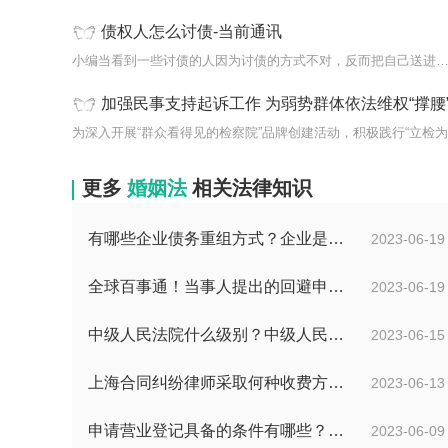
债权人怎么讨债-当前通讯
小编当看到一些讨债的人因为讨债的方式不对，反而把自己送进了监
加强民事支持起诉工作 为弱势群体依法维权“撑腰
为深入开展“群众看得见的检察院”品牌创建活动，积极践行“立检为.
更多
婚姻法
相关法律知识
有哪些企业债务重组方式？企业是否可以债务重组？
2023-06-19
全球百事通！当事人提出的回避申请多久之内有回复？如何收集交通事故中证据？
2023-06-19
中级人民法院什么级别？中级人民法院管辖范围_焦点速讯
2023-06-15
上海合同纠纷律师采取何种收费方式？经济纠纷律师采取何种收费方式？
2023-06-13
申请营业登记具备的条件有哪些？注册公司需要准备哪些材料？
2023-06-09