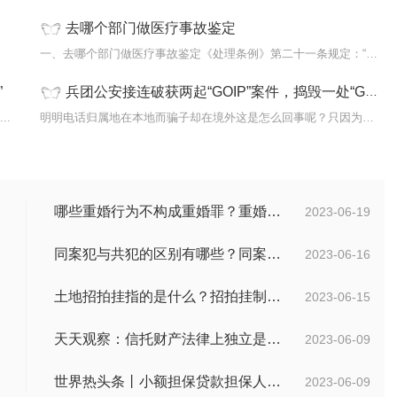
去哪个部门做医疗事故鉴定
狱的新
一、去哪个部门做医疗事故鉴定《处理条例》第二十一条规定：“设区...
”
兵团公安接连破获两起“GOIP”案件，捣毁一处“GOIP”5人落网！
..
明明电话归属地在本地而骗子却在境外这是怎么回事呢？只因为存在这样一
哪些重婚行为不构成重婚罪？重婚罪是一种什么表现？
2023-06-19
同案犯与共犯的区别有哪些？同案犯为什么需要另案处理？
2023-06-16
土地招拍挂指的是什么？招拍挂制度是什么？
2023-06-15
天天观察：信托财产法律上独立是如何理解的？财产权信托的优点有什么？
2023-06-09
世界热头条丨小额担保贷款担保人有什么责任？保证合同应当有哪些内容？
2023-06-09