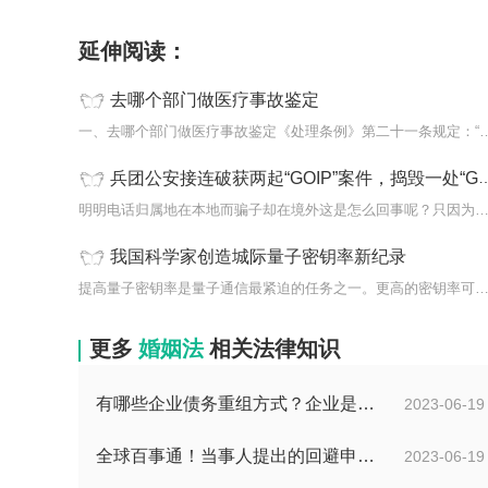
延伸阅读：
去哪个部门做医疗事故鉴定
一、去哪个部门做医疗事故鉴定《处理条例》
兵团公安接连破获两起“GOIP”案件，捣毁一处“GOIP”5人落网！
明明电话归属地在本地而骗子却在境外这是怎么回事呢？只因为存在
我国科学家创造城际量子密钥率新纪录
提高量子密钥率是量子通信最紧迫的任务之一。更高的密钥率可实现
更多
婚姻法
相关法律知识
有哪些企业债务重组方式？企业是否可以债务重组？
2023-06-19
全球百事通！当事人提出的回避申请多久之内有回复？如何收集交通事故中证据？
2023-06-19