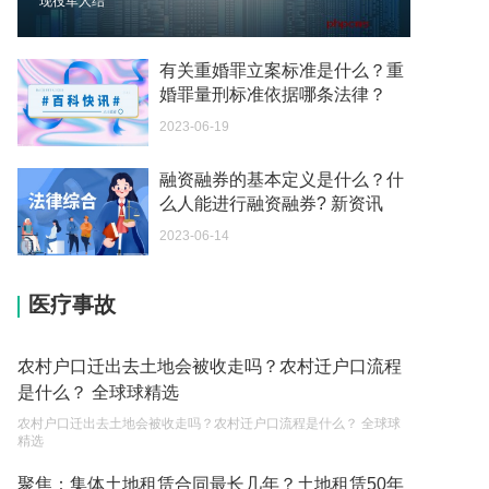
现役军人结
2023-05-04
个体营业执照注销要交税吗 营业执照下来的当月就
有关重婚罪立案标准是什么？重
要申报纳税吗？
婚罪量刑标准依据哪条法律？
2023-05-04
2023-06-19
税款滞纳金所得税可以扣除吗为什么 个人所得税有
融资融券的基本定义是什么？什
滞纳金吗？
么人能进行融资融券? 新资讯
2023-05-04
2023-06-14
税务滞纳金一般是怎么计算 个人所得税有滞纳金
吗？
医疗事故
2023-05-04
税款滞纳金所得税可以扣除吗 税务滞纳金如何计
农村户口迁出去土地会被收走吗？农村迁户口流程
算？
是什么？ 全球球精选
2023-05-04
农村户口迁出去土地会被收走吗？农村迁户口流程是什么？ 全球球
精选
小微企业需要缴纳哪些税费 如何申请小额贷款？
聚焦：集体土地租赁合同最长几年？土地租赁50年