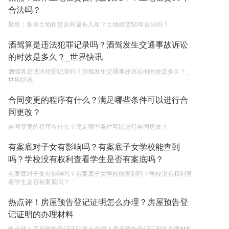
2023-05-04
合法吗？
不还贷款房子会被拍卖吗现在 房屋贷款还不起的诉
聚焦：集体土地租赁合同最长几年？土地租赁50年合法吗？
讼时效是多长时间？
酒驾算是违法犯罪记录吗？酒驾发生交通事故诉讼
2023-05-04
的时效是多久？_世界快讯
房屋有贷款可以出卖吗条件有哪些 房屋贷款还不起
酒驾算是违法犯罪记录吗？酒驾发生交通事故诉讼的时效是多久？_
世界快讯
的诉讼时效是多久？
2023-05-04
合同变更的程序有什么？满足哪些条件可以进行合
同更改？
不还贷款房子会被拍卖吗 房屋有贷款可以出卖吗？
合同变更的程序有什么？满足哪些条件可以进行合同更改？
2023-05-04
有案底对子女有影响吗？有案底子女学校能查到
吗？学校没有权利查看学生是否有案底吗？
有案底对子女有影响吗？有案底子女学校能查到吗？学校没有权利查
看学生是否有案底吗？
热点评！房屋预告登记证明怎么办理？房屋预告登
记证明的办理材料