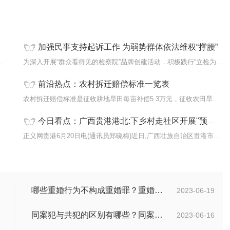
加强民事支持起诉工作 为弱势群体依法维权“撑腰”
第二十一条规定：“设区...
为深入开展“群众看得见的检察院”品牌创建活动，积极践行“立检为...
前沿热点：农村拆迁赔偿标准一览表
这样一
农村拆迁赔偿标准是征收耕地旱田每亩补偿5 3万元，征收农田旱田每亩补
今日看点：广西贵港港北:下乡村走社区开展"预防养老诈骗"普法宣传活动
更频繁
正义网贵港6月20日电(通讯员郑晓梅)近日,广西壮族自治区贵港市港北区检
哪些重婚行为不构成重婚罪？重婚罪是一种什么表现？
2023-06-19
同案犯与共犯的区别有哪些？同案犯为什么需要另案处理？
2023-06-16