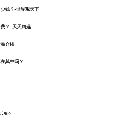
少钱？-世界观天下
费？_天天精选
标准介绍
算在其中吗？
后果?