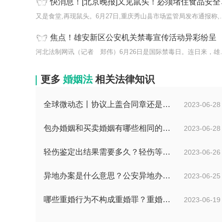
快消息！[北京晚报]又见鼠头！必须堵住食品安全防线上的“老鼠洞”
又是食堂,再现鼠头。6月2
焦点！雄安新区公安机关禁毒宣传活动异彩纷呈
河北法制网讯（记者 
更多
婚姻法
相关法律知识
全球微动态丨协议上盖合同章还是公章？假公章签合同法律责任？
2023-06-28
包办婚姻和买卖婚姻有哪些相同的地方？包办婚姻违法吗？
2023-06-28
轻伤鉴定出结果需要多久？轻伤等级司法鉴定流程是什么？|世界快资讯
2023-06-26
异地办案是什么意思？公安异地办案意味着什么？ 天天热议
2023-06-25
哪些重婚行为不构成重婚罪？重婚罪是一种什么表现？
2023-06-19