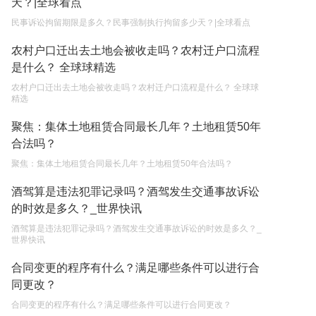
天？|全球看点
2023-05-04
民事诉讼拘留期限是多久？民事强制执行拘留多少天？|全球看点
不还贷款房子会被拍卖吗现在 房屋贷款还不起的诉
讼时效是多长时间？
农村户口迁出去土地会被收走吗？农村迁户口流程
是什么？ 全球球精选
2023-05-04
农村户口迁出去土地会被收走吗？农村迁户口流程是什么？ 全球球
房屋有贷款可以出卖吗条件有哪些 房屋贷款还不起
精选
的诉讼时效是多久？
聚焦：集体土地租赁合同最长几年？土地租赁50年
2023-05-04
合法吗？
不还贷款房子会被拍卖吗 房屋有贷款可以出卖吗？
聚焦：集体土地租赁合同最长几年？土地租赁50年合法吗？
2023-05-04
酒驾算是违法犯罪记录吗？酒驾发生交通事故诉讼
的时效是多久？_世界快讯
酒驾算是违法犯罪记录吗？酒驾发生交通事故诉讼的时效是多久？_
世界快讯
合同变更的程序有什么？满足哪些条件可以进行合
同更改？
合同变更的程序有什么？满足哪些条件可以进行合同更改？