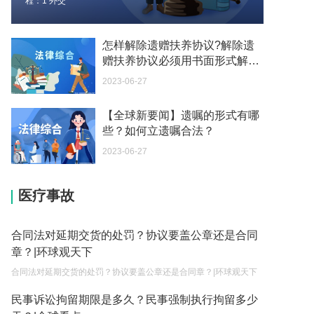
程：1 外交
2023-05-04
个体营业执照注销要交税吗 营业执照下来的当月就
怎样解除遗赠扶养协议?解除遗
要申报纳税吗？
赠扶养协议必须用书面形式解除
吗？ 焦点热议
2023-05-04
2023-06-27
税款滞纳金所得税可以扣除吗为什么 个人所得税有
【全球新要闻】遗嘱的形式有哪
滞纳金吗？
些？如何立遗嘱合法？
2023-05-04
2023-06-27
税务滞纳金一般是怎么计算 个人所得税有滞纳金
吗？
医疗事故
2023-05-04
税款滞纳金所得税可以扣除吗 税务滞纳金如何计
合同法对延期交货的处罚？协议要盖公章还是合同
算？
章？|环球观天下
2023-05-04
合同法对延期交货的处罚？协议要盖公章还是合同章？|环球观天下
小微企业需要缴纳哪些税费 如何申请小额贷款？
民事诉讼拘留期限是多久？民事强制执行拘留多少