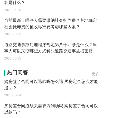
容是什么？
2023-06-26
当前最新：哪些人需要缴纳社会抚养费？各地确定
社会抚养费的征收标准要考虑哪些因素？
2023-06-25
道路交通事故处理程序规定第八十四条是什么？当
事人可以采取哪些方式解决道路交通事故损害赔偿
争议？
2023-06-15
买房签合同必须夫妻双方到场吗为什么 买房定金怎
么才能退回方法有哪些？
热门问答
更多
2023-05-04
购房签了合同可以退款吗怎么退 买房定金怎么才能
退回？
2023-05-04
买房签合同必须夫妻双方到场吗 购房签了合同可以
退款吗？