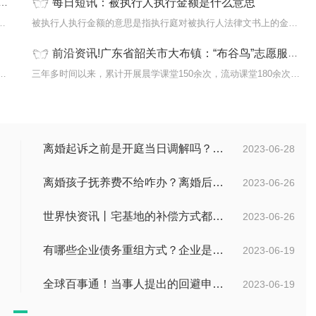
每日短讯：被执行人执行金额是什么意思
7日,重庆秀山县市场监管局发布通报称,当日网传
被执行人执行金额的意思是指执行庭对被执行人法律文书上的金额义务进行
前沿资讯!广东省韶关市大布镇：“布谷鸟”志愿服务队架起党群“连心桥”
郑伟）6月26日是国际禁毒日。连日来，雄安新区公
三年多时间以来，累计开展晨学课堂150余次，流动课堂180余次，线上课堂
离婚起诉之前是开庭当日调解吗？离婚调解无效，准予离婚的情形有哪些？ 环球焦点
2023-06-28
离婚孩子抚养费不给咋办？离婚后不给抚养费怎么起诉？ 每日视点
2023-06-26
世界快资讯丨宅基地的补偿方式都有哪些？国有土地上房屋征收与补偿条例第十九条的内容是什么？
2023-06-26
有哪些企业债务重组方式？企业是否可以债务重组？
2023-06-19
全球百事通！当事人提出的回避申请多久之内有回复？如何收集交通事故中证据？
2023-06-19